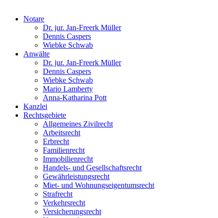
Notare
Dr. jur. Jan-Freerk Müller
Dennis Caspers
Wiebke Schwab
Anwälte
Dr. jur. Jan-Freerk Müller
Dennis Caspers
Wiebke Schwab
Mario Lamberty
Anna-Katharina Pott
Kanzlei
Rechtsgebiete
Allgemeines Zivilrecht
Arbeitsrecht
Erbrecht
Familienrecht
Immobilienrecht
Handels- und Gesellschaftsrecht
Gewährleistungsrecht
Miet- und Wohnungseigentumsrecht
Strafrecht
Verkehrsrecht
Versicherungsrecht