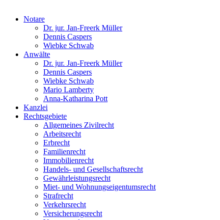
Notare
Dr. jur. Jan-Freerk Müller
Dennis Caspers
Wiebke Schwab
Anwälte
Dr. jur. Jan-Freerk Müller
Dennis Caspers
Wiebke Schwab
Mario Lamberty
Anna-Katharina Pott
Kanzlei
Rechtsgebiete
Allgemeines Zivilrecht
Arbeitsrecht
Erbrecht
Familienrecht
Immobilienrecht
Handels- und Gesellschaftsrecht
Gewährleistungsrecht
Miet- und Wohnungseigentumsrecht
Strafrecht
Verkehrsrecht
Versicherungsrecht